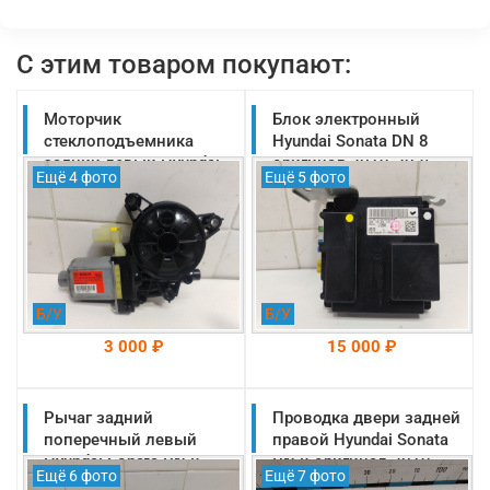
С этим товаром покупают:
Моторчик
Блок электронный
стеклоподъемника
Hyundai Sonata DN 8
задний левый Hyundai
оригинал 2019-2025
Ещё 4 фото
Ещё 5 фото
Sonata DN 8 оригинал
(95720L1200)
2019-2025
(83460L1000)
Б/У
Б/У
3 000 ₽
15 000 ₽
Рычаг задний
На складе: Раменское
Проводка двери задней
На складе: Раменское
-->
-->
поперечный левый
правой Hyundai Sonata
Hyundai Sonata DN 8
DN 8 оригинал 2019-
Ещё 6 фото
Ещё 7 фото
оригинал 2019-2025
2025 (91630L1040)