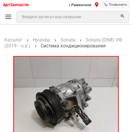
АртЗапчасти
г.Раменское
📞 Позвонить
Каталог
Hyundai
Sonata
Sonata (DN8) VIII
(2019– н.в.)
Система кондиционирования