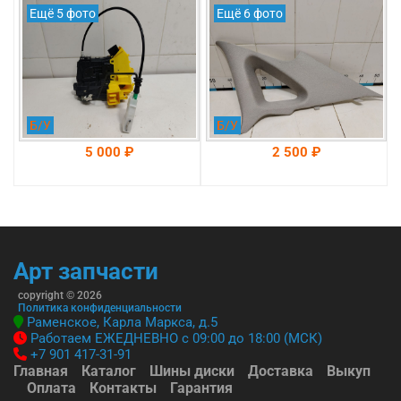
8 оригинал 2019-2025 5
DN 8 оригинал 2019-
Ещё 5 фото
Ещё 6 фото
контактов (81310L1010)
2025 (85860L1300MMH)
Б/У
Б/У
5 000 ₽
2 500 ₽
На складе: Раменское
На складе: Раменское
-->
-->
Арт запчасти
copyright © 2026
Политика конфиденциальности
Раменское, Карла Маркса, д.5
Работаем ЕЖЕДНЕВНО с 09:00 до 18:00 (МСК)
+7 901 417-31-91
Главная
Каталог
Шины диски
Доставка
Выкуп
Оплата
Контакты
Гарантия