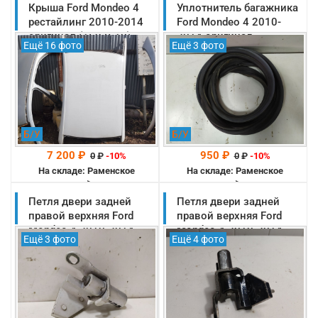
Крыша Ford Mondeo 4
Уплотнитель багажника
рестайлинг 2010-2014
Ford Mondeo 4 2010-
оригинал (1697510)
2014 оригинал
Ещё 16 фото
Ещё 3 фото
(1502475)
Б/У
Б/У
7 200 ₽
950 ₽
0
₽
-10%
0
₽
-10%
На складе: Раменское
На складе: Раменское
-->
-->
Петля двери задней
Петля двери задней
правой верхняя Ford
правой верхняя Ford
Mondeo 4 2010-2014
Mondeo 4 2010-2014
Ещё 3 фото
Ещё 4 фото
оригинал (1529956)
оригинал (1529956)