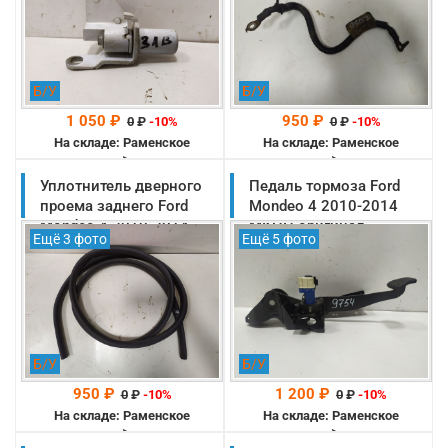
Б/У
Б/У
1 050 ₽
950 ₽
0
₽
-10%
0
₽
-10%
На складе: Раменское
На складе: Раменское
-->
-->
Уплотнитель дверного
Педаль тормоза Ford
проема заднего Ford
Mondeo 4 2010-2014
Mondeo 4 2010-2014
МКПП оригинал
Ещё 3 фото
Ещё 5 фото
оригинал (1671633)
(1675551)
Б/У
Б/У
950 ₽
1 200 ₽
0
₽
-10%
0
₽
-10%
На складе: Раменское
На складе: Раменское
-->
-->