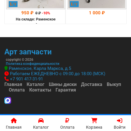
Б/У
Б/У
950 ₽
1 000 ₽
0
₽
-10%
На складе: Раменское
-->
На складе: Раменское
-->
Арт запчасти
copyright © 2026
Политика конфиденциальности
Раменское, Карла Маркса, д.5
Работаем ЕЖЕДНЕВНО с 09:00 до 18:00 (МСК)
+7 901 417-31-91
Главная
Каталог
Шины диски
Доставка
Выкуп
Оплата
Контакты
Гарантия
Главная
Каталог
Оплата
Корзина
Войти