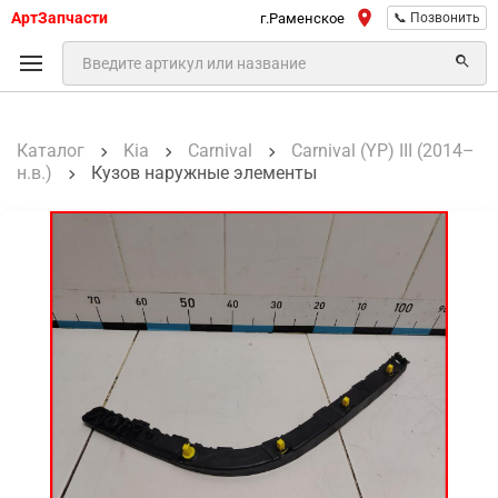
АртЗапчасти
г.Раменское
📞 Позвонить
Каталог
Kia
Carnival
Carnival (YP) III (2014–
н.в.)
Кузов наружные элементы