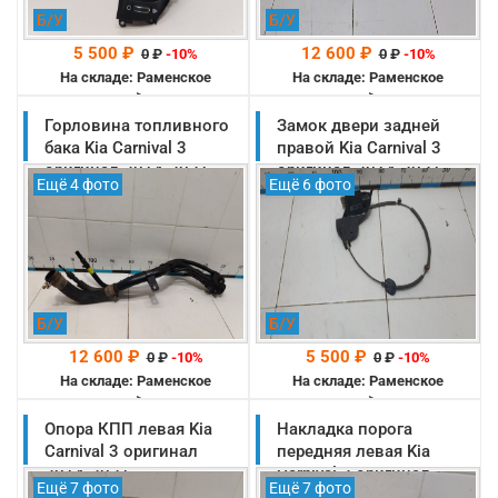
Б/У
Б/У
5 500 ₽
12 600 ₽
0
₽
-10%
0
₽
-10%
На складе: Раменское
На складе: Раменское
-->
-->
Горловина топливного
Замок двери задней
бака Kia Carnival 3
правой Kia Carnival 3
оригинал 2014-2021
оригинал 2014-2021
Ещё 4 фото
Ещё 6 фото
(31030A9960)
(81405A9000)
Б/У
Б/У
12 600 ₽
5 500 ₽
0
₽
-10%
0
₽
-10%
На складе: Раменское
На складе: Раменское
-->
-->
Опора КПП левая Kia
Накладка порога
Carnival 3 оригинал
передняя левая Kia
2014-2021
Carnival 3 оригинал
Ещё 7 фото
Ещё 7 фото
(21830A9101)
2014-2021