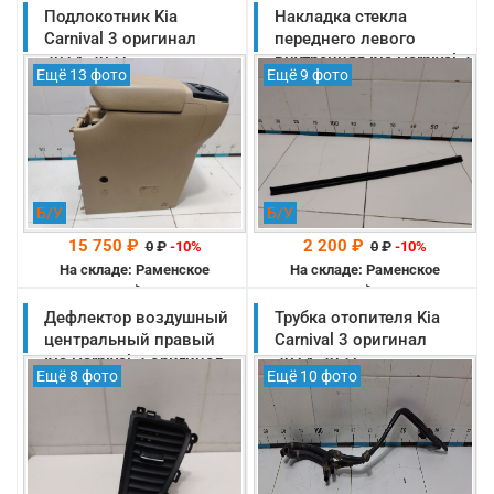
Подлокотник Kia
Накладка стекла
Carnival 3 оригинал
переднего левого
2014-2021
внутренняя Kia Carnival 3
Ещё 13 фото
Ещё 9 фото
(84621A9100DAA)
оригинал 2014-2021
(82231A9000)
Б/У
Б/У
15 750 ₽
2 200 ₽
0
₽
-10%
0
₽
-10%
На складе: Раменское
На складе: Раменское
-->
-->
Дефлектор воздушный
Трубка отопителя Kia
центральный правый
Carnival 3 оригинал
Kia Carnival 3 оригинал
2014-2021
Ещё 8 фото
Ещё 10 фото
2014-2021
(97540A9100)
(97400A9000)