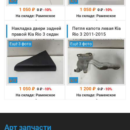
Б/У
Б/У
1 050 ₽
1 050 ₽
0
₽
-10%
0
₽
-10%
На складе: Раменское
На складе: Раменское
-->
-->
Накладка двери задней
Петля капота левая Kia
правой Kia Rio 3 седан
Rio 3 2011-2015
2011-2015 оригинал
оригинал (791104Y000)
Ещё 3 фото
Ещё 3 фото
(839204X000)
Б/У
Б/У
1 050 ₽
1 200 ₽
0
₽
-10%
0
₽
-10%
На складе: Раменское
На складе: Раменское
-->
-->
Арт запчасти