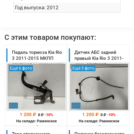
Год выпуска:
2012
С этим товаром покупают:
Педаль тормоза Kia Rio
Датчик АБС задний
3 2011-2015 МКПП
правый Kia Rio 3 2011-
оригинал (328001R100)
2015 оригинал
Ещё 6 фото
Ещё 3 фото
(956811R000)
Б/У
Б/У
1 200 ₽
1 200 ₽
0
₽
-10%
0
₽
-10%
На складе: Раменское
На складе: Раменское
-->
-->
Трос стояночного
Подушка безопасности