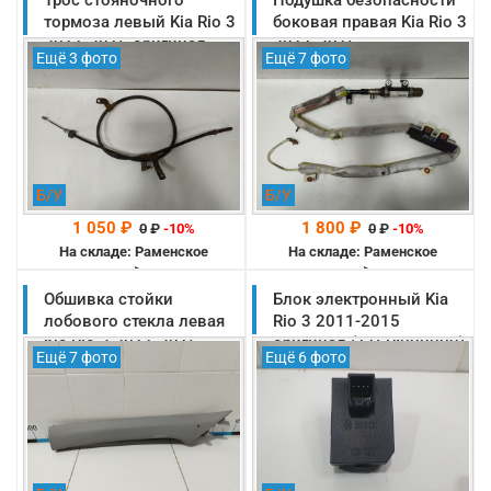
тормоза левый Kia Rio 3
боковая правая Kia Rio 3
2011-2015 оригинал
2011-2015
Ещё 3 фото
Ещё 7 фото
(597601R300)
(850204X000)
Б/У
Б/У
1 050 ₽
1 800 ₽
0
₽
-10%
0
₽
-10%
На складе: Раменское
На складе: Раменское
-->
-->
Обшивка стойки
Блок электронный Kia
лобового стекла левая
Rio 3 2011-2015
Kia Rio 3 2011-2015
оригинал (116RI000009)
Ещё 7 фото
Ещё 6 фото
оригинал
(858104Y0008M)