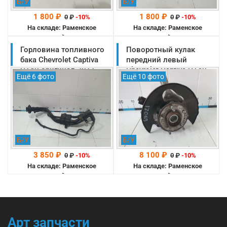
Б/У
Б/У
1 800 ₽
1 800 ₽
0
₽
-10%
0
₽
-10%
На складе: Раменское
На складе: Раменское
-->
-->
Горловина топливного
Поворотный кулак
бака Chevrolet Captiva
передний левый
C140 оригинал 2011-
Chevrolet Captiva C140
Ещё 6 фото
Ещё 10 фото
2013 (95995027)
оригинал 2011-2013
(25944109)
Б/У
Б/У
3 850 ₽
8 100 ₽
0
₽
-10%
0
₽
-10%
На складе: Раменское
На складе: Раменское
-->
-->
Арт запчасти