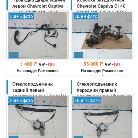
левой Chevrolet Captiva
Chevrolet Captiva C140
C140 оригинал 2011-
оригинал 2.4 LE5 2011-
Ещё 5 фото
Ещё 9 фото
2013 (20980134)
2013 (23247709)
Б/У
Б/У
1 400 ₽
55 000 ₽
0
₽
-10%
0
₽
-10%
На складе: Раменское
На складе: Раменское
-->
-->
Стеклоподъемник
Стеклоподъемник
задний левый
передний правый
электрический Chevrolet
электрический Chevrolet
Ещё 6 фото
Ещё 10 фото
Captiva C140 оригинал
Captiva C140 2011-2013
2011-2013 (96624334)
(23196463)