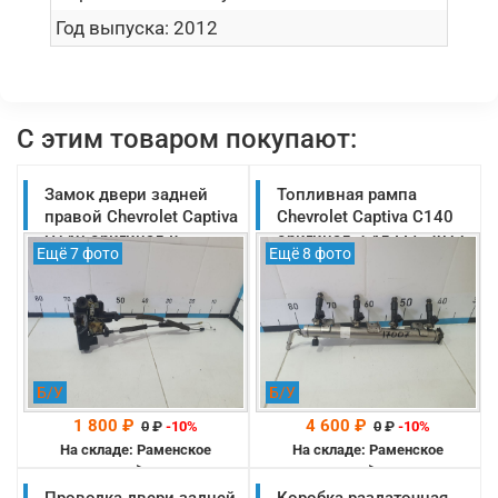
Год выпуска:
2012
С этим товаром покупают:
Замок двери задней
Топливная рампа
правой Chevrolet Captiva
Chevrolet Captiva C140
C140 оригинал 8
оригинал 2.4л LE5 2011-
Ещё 7 фото
Ещё 8 фото
контактов 2011-2013
2013 (12593231)
(94551343)
Б/У
Б/У
1 800 ₽
4 600 ₽
0
₽
-10%
0
₽
-10%
На складе: Раменское
На складе: Раменское
-->
-->
Проводка двери задней
Коробка раздаточная