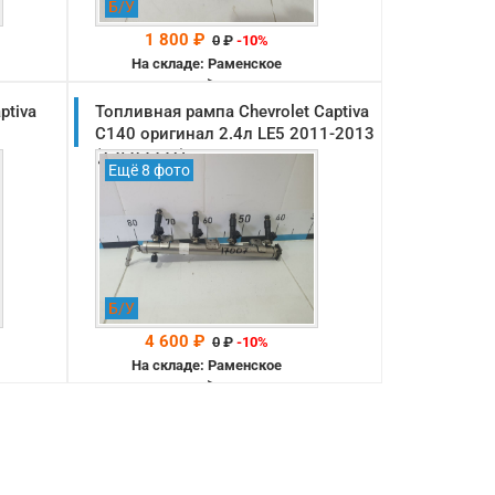
Б/У
1 800 ₽
0
₽
-10%
На складе: Раменское
-->
ptiva
Топливная рампа Chevrolet Captiva
C140 оригинал 2.4л LE5 2011-2013
(12593231)
Ещё 8 фото
Б/У
4 600 ₽
0
₽
-10%
На складе: Раменское
-->