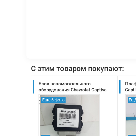
С этим товаром покупают:
Блок вспомогательного
Плаф
оборудования Chevrolet Captiva
Capt
C140 оригинал 2011-2013
(945
Ещё 6 фото
Ещё
(22787940)