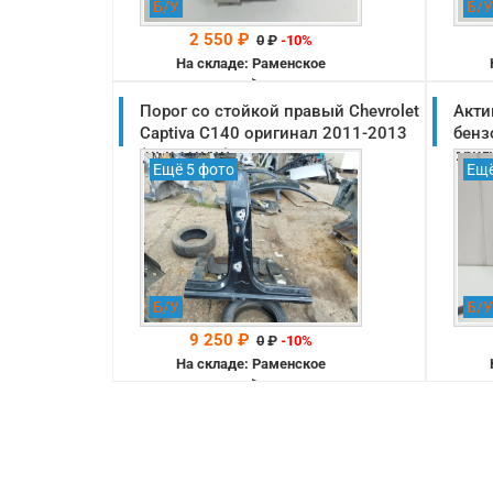
Б/У
Б/У
2 550 ₽
0
₽
-10%
На складе: Раменское
-->
Порог со стойкой правый Chevrolet
Акти
Captiva C140 оригинал 2011-2013
бенз
(96831040)
ориг
Ещё 5 фото
Ещё
Б/У
Б/У
9 250 ₽
0
₽
-10%
На складе: Раменское
-->