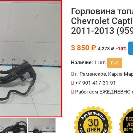
Горловина топ
Chevrolet Capt
2011-2013 (95
3 850 ₽
4 278
₽
-10%
Наличие:
1 шт.
Б/У
г. Раменское, Карла Мар
+7 901 417-31-91
Работаем ЕЖЕДНЕВНО с 