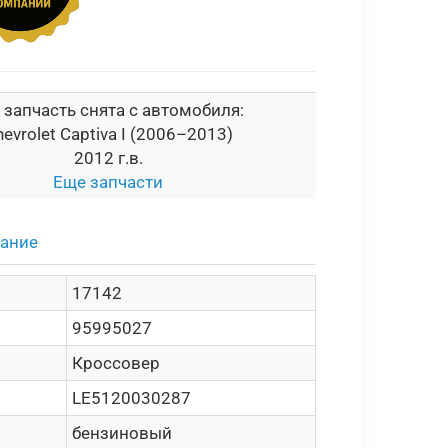
 запчасть снята с автомобиля:
evrolet Captiva I (2006–2013)
2012 г.в.
Еще запчасти
сание
17142
95995027
Кроссовер
LE5120030287
бензиновый