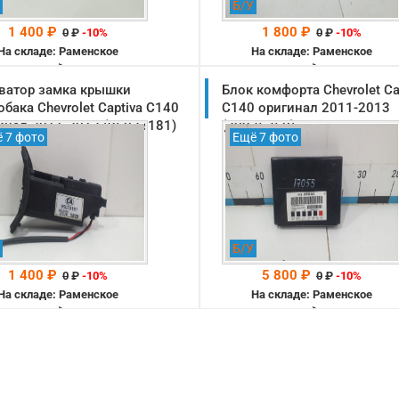
Б/У
1 400 ₽
1 800 ₽
0
₽
-10%
0
₽
-10%
На складе: Раменское
На складе: Раменское
-->
-->
ватор замка крышки
Блок комфорта Chevrolet Ca
обака Chevrolet Captiva C140
C140 оригинал 2011-2013
инал 2011-2013 (95033181)
(20935350)
 7 фото
Ещё 7 фото
Б/У
1 400 ₽
5 800 ₽
0
₽
-10%
0
₽
-10%
На складе: Раменское
На складе: Раменское
-->
-->