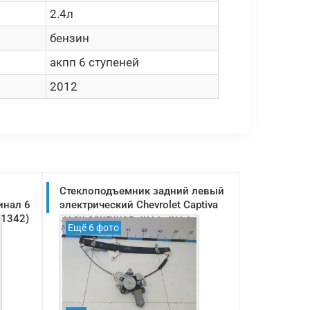
2.4л
бензин
акпп 6 ступеней
2012
Стеклоподъемник задний левый
инал 6
электрический Chevrolet Captiva
51342)
C140 оригинал 2011-2013
Ещё 6 фото
(96624334)