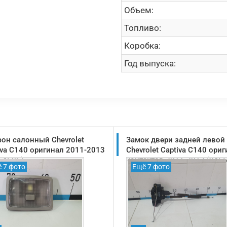
Объем:
Топливо:
Коробка:
Год выпуска:
он салонный Chevrolet
Замок двери задней левой
iva C140 оригинал 2011-2013
Chevrolet Captiva C140 ориг
64606)
контактов 2011-2013 (945
 7 фото
Ещё 7 фото