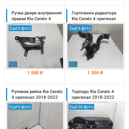
Ручка двери внутренняя
На складе: Раменское
Горловина радиатора
На складе: Раменское
-->
-->
правая Kia Cerato 4
Kia Cerato 4 оригинал
оригинал 2018-2022
2018-2022
Ещё 6 фото
Ещё 6 фото
(82620M6010SA1)
(25329F2000)
Б/У
Б/У
1 500 ₽
1 300 ₽
Рулевая рейка Kia Cerato
На складе: Раменское
Торпедо Kia Cerato 4
На складе: Раменское
-->
-->
4 оригинал 2018-2022
оригинал 2018-2022
(56500M6000)
(84710M6000WK)
Ещё 9 фото
Ещё 30 фото