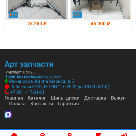
Б/У
Б/У
25 250 ₽
45 000 ₽
На складе: Раменское
На складе: Раменское
-->
-->
Арт запчасти
copyright © 2026
Политика конфиденциальности
Раменское, Карла Маркса, д.5
Работаем ЕЖЕДНЕВНО с 09:00 до 18:00 (МСК)
+7 901 417-31-91
Главная
Каталог
Шины диски
Доставка
Выкуп
Оплата
Контакты
Гарантия