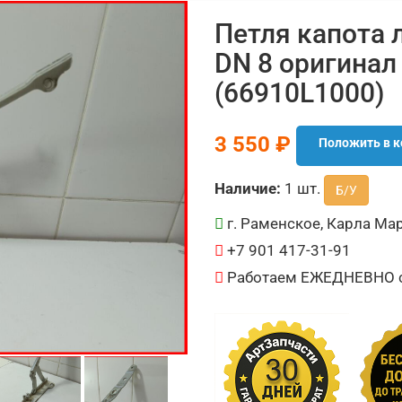
Петля капота 
DN 8 оригинал
(66910L1000)
3 550 ₽
Положить в к
Наличие:
1 шт.
Б/У
г. Раменское, Карла Мар
+7 901 417-31-91
Работаем ЕЖЕДНЕВНО с 