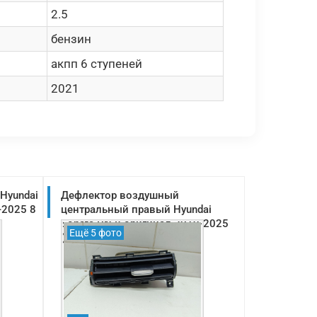
2.5
бензин
акпп 6 ступеней
2021
Hyundai
Дефлектор воздушный
-2025 8
центральный правый Hyundai
Sonata DN 8 оригинал 2019-2025
Ещё 5 фото
(97420L1000SRF)