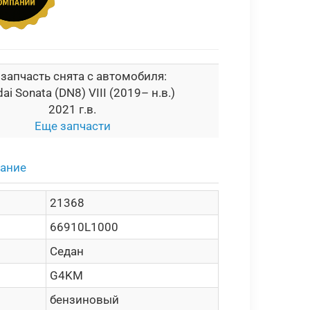
 запчасть снята с автомобиля:
ai Sonata (DN8) VIII (2019– н.в.)
2021 г.в.
Еще запчасти
сание
21368
66910L1000
Седан
G4KM
бензиновый