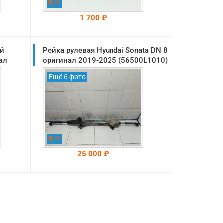
Б/У
1 700 ₽
ий
Рейка рулевая Hyundai Sonata DN 8
На складе: Раменское
-->
ал
оригинал 2019-2025 (56500L1010)
Ещё 6 фото
Б/У
25 000 ₽
На складе: Раменское
-->