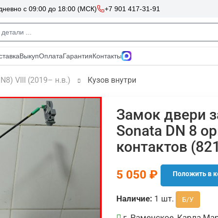
N8) VIII (2019– н.в.)
Кузов внутри
Замок двери з
Sonata DN 8 о
контактов (82
5 050 ₽
Положить в к
Наличие:
1 шт.
Б/У
г. Раменское, Карла Мар