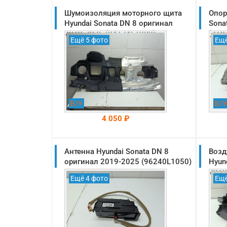
Шумоизоляция моторного щита
Опор
Hyundai Sonata DN 8 оригинал
Sona
2019-2025 (84124L1000)
(218
Ещё 5 фото
Ещё
Б/У
Б/У
4 050 ₽
Антенна Hyundai Sonata DN 8
На складе: Раменское
Возд
-->
оригинал 2019-2025 (96240L1050)
Hyun
2019
Ещё 4 фото
Ещё