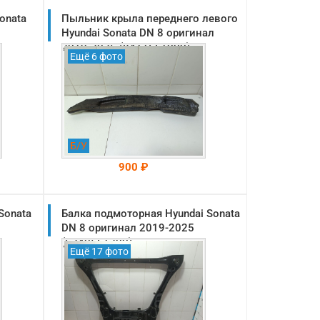
onata
Пыльник крыла переднего левого
Hyundai Sonata DN 8 оригинал
2019-2025 (84116L1000)
Ещё 6 фото
Б/У
900 ₽
Sonata
Балка подмоторная Hyundai Sonata
На складе: Раменское
-->
DN 8 оригинал 2019-2025
(62405L1200)
Ещё 17 фото