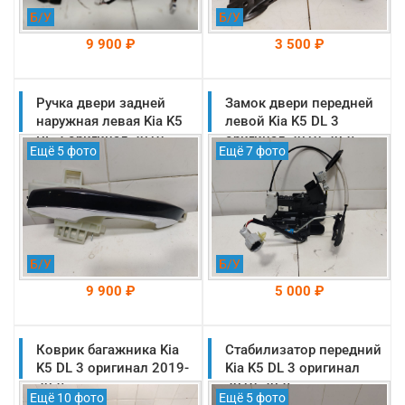
Б/У
Б/У
9 900 ₽
3 500 ₽
Ручка двери задней
На складе: Раменское
Замок двери передней
На складе: Раменское
-->
-->
наружная левая Kia K5
левой Kia K5 DL 3
DL 3 оригинал 2019-
оригинал 2019-2025
Ещё 5 фото
Ещё 7 фото
2025 (83655L2000)
(81310L2010)
Б/У
Б/У
9 900 ₽
5 000 ₽
Коврик багажника Kia
На складе: Раменское
Стабилизатор передний
На складе: Раменское
-->
-->
K5 DL 3 оригинал 2019-
Kia K5 DL 3 оригинал
2025
2019-2025
Ещё 10 фото
Ещё 5 фото
(54810L2000)