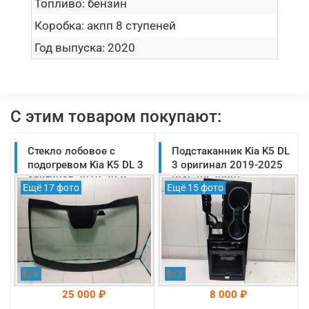
Топливо:
бензин
Коробка:
акпп 8 ступеней
Год выпуска:
2020
С этим товаром покупают:
Стекло лобовое с
Подстаканник Kia K5 DL
подогревом Kia K5 DL 3
3 оригинал 2019-2025
оригинал 2019-2025
(84670L2000)
Ещё 17 фото
Ещё 15 фото
(86111L2870)
Б/У
Б/У
25 000 ₽
8 000 ₽