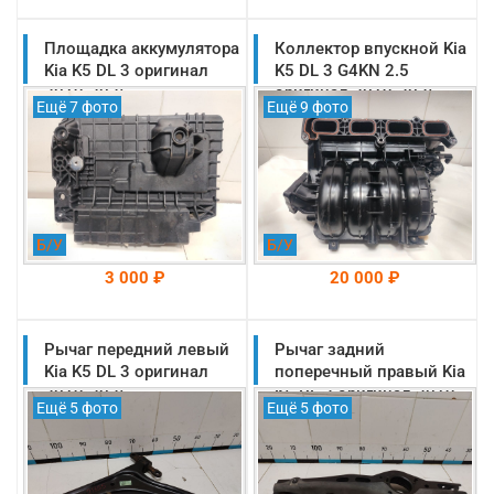
Площадка аккумулятора
На складе: Раменское
Коллектор впускной Kia
На складе: Раменское
-->
-->
Kia K5 DL 3 оригинал
K5 DL 3 G4KN 2.5
2019-2025
оригинал 2019-2025
Ещё 7 фото
Ещё 9 фото
(37150L2000)
(283102S000)
Б/У
Б/У
3 000 ₽
20 000 ₽
Рычаг передний левый
На складе: Раменское
Рычаг задний
На складе: Раменское
-->
-->
Kia K5 DL 3 оригинал
поперечный правый Kia
2019-2025
K5 DL 3 оригинал 2019-
Ещё 5 фото
Ещё 5 фото
(54500L1100)
2025 (55211L1100)