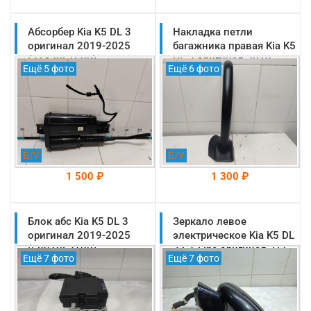
Абсорбер Kia K5 DL 3
На складе: Раменское
Накладка петли
На складе: Раменское
-->
-->
оригинал 2019-2025
багажника правая Kia K5
(31420L1600)
DL 3 оригинал 2019-
Ещё 5 фото
Ещё 6 фото
2025 (81021L2000)
Б/У
Б/У
1 500 ₽
1 300 ₽
Блок абс Kia K5 DL 3
На складе: Раменское
Зеркало левое
На складе: Раменское
-->
-->
оригинал 2019-2025
электрическое Kia K5 DL
(58910L2100)
3 GT Line оригинал 7+1
Ещё 7 фото
Ещё 7 фото
контактов (87610L2040)