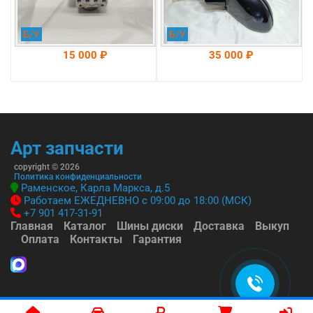
Б/У
Б/У
15 000 ₽
35 000 ₽
На складе: Раменское
На складе: Раменское
-->
-->
Арт запчасти
copyright © 2026
Политика конфиденциальности
Раменское, Карла Маркса, д.5
Работаем ЕЖЕДНЕВНО с 09:00 до 18:00 (МСК)
+7 901 417-31-91
Главная
Каталог
Шины диски
Доставка
Выкуп
Оплата
Контакты
Гарантия