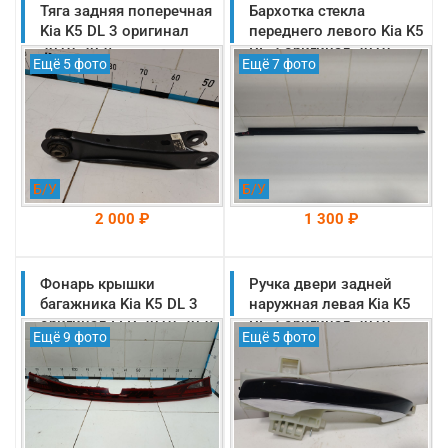
Тяга задняя поперечная
На складе: Раменское
Бархотка стекла
На складе: Раменское
-->
-->
Kia K5 DL 3 оригинал
переднего левого Kia K5
2019-2025
DL 3 оригинал 2019-
Ещё 5 фото
Ещё 7 фото
(55250L1100)
2025 (82231M6000)
Б/У
Б/У
2 000 ₽
1 300 ₽
Фонарь крышки
На складе: Раменское
Ручка двери задней
На складе: Раменское
-->
-->
багажника Kia K5 DL 3
наружная левая Kia K5
оригинал LED 2019-2025
DL 3 оригинал 2019-
Ещё 9 фото
Ещё 5 фото
(92403L2161)
2025 (83655L2000)