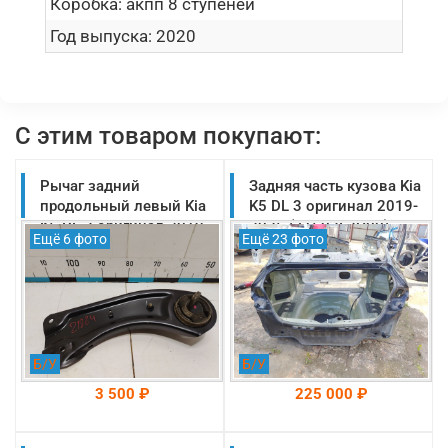
Коробка:
акпп 8 ступеней
Год выпуска:
2020
С этим товаром покупают:
Рычаг задний
Задняя часть кузова Kia
продольный левый Kia
K5 DL 3 оригинал 2019-
K5 DL 3 оригинал 2019-
2025 (71503L2C00)
Ещё 6 фото
Ещё 23 фото
2025 (55270L2200)
Б/У
Б/У
3 500 ₽
225 000 ₽