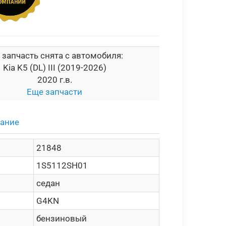
 запчасть снята с автомобиля:
Kia K5 (DL) III (2019-2026)
2020 г.в.
Еще запчасти
сание
21848
1S5112SH01
седан
G4KN
бензиновый