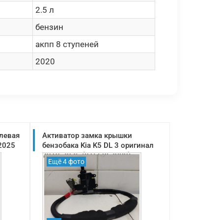
2.5 л
бензин
акпп 8 ступеней
2020
 левая
Активатор замка крышки
-2025
бензобака Kia K5 DL 3 оригинал
2019-2025 (81560L2000)
Ещё 4 фото