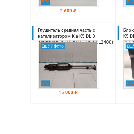
Б/У
Б/У
2 600 ₽
Глушитель средняя часть с
На складе: Раменское
Блок
-->
катализатором Kia K5 DL 3
K5 D
оригинал 2019-2025 (28600L2400)
(972
Ещё 7 фото
Ещё
Б/У
Б/У
15 000 ₽
На складе: Раменское
-->