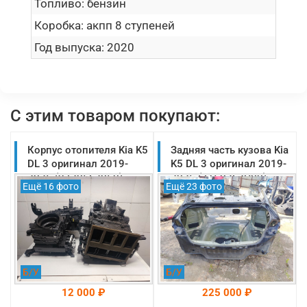
Топливо:
бензин
Коробка:
акпп 8 ступеней
Год выпуска:
2020
С этим товаром покупают:
Корпус отопителя Kia K5
Задняя часть кузова Kia
DL 3 оригинал 2019-
K5 DL 3 оригинал 2019-
2025 (97205L2050)
2025 (71503L2C00)
Ещё 16 фото
Ещё 23 фото
Б/У
Б/У
12 000 ₽
225 000 ₽