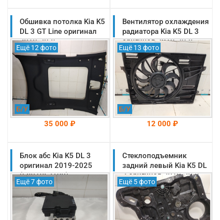
Обшивка потолка Kia K5
На складе: Раменское
Вентилятор охлаждения
На складе: Раменское
-->
-->
DL 3 GT Line оригинал
радиатора Kia K5 DL 3
2019-2025
оригинал 2019-2025
Ещё 12 фото
Ещё 13 фото
(85410L2300WK)
(25380L1500)
Б/У
Б/У
35 000 ₽
12 000 ₽
Блок абс Kia K5 DL 3
На складе: Раменское
Стеклоподъемник
На складе: Раменское
-->
-->
оригинал 2019-2025
задний левый Kia K5 DL
(58910L2100)
3 оригинал 2019-2025
Ещё 7 фото
Ещё 5 фото
(83471L2000)