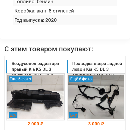
Топливо:
бензин
Коробка:
акпп 8 ступеней
Год выпуска:
2020
С этим товаром покупают:
Воздуховод радиатора
Проводка двери задней
правый Kia K5 DL 3
левой Kia K5 DL 3
оригинал 2019-2025
оригинал 2019-2025
Ещё 6 фото
Ещё 6 фото
(29134L2000)
(91620L2040)
Б/У
Б/У
2 000 ₽
3 000 ₽