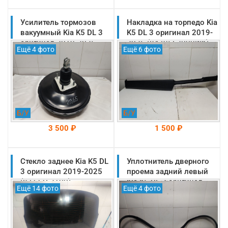
Усилитель тормозов
На складе: Раменское
Накладка на торпедо Kia
На складе: Раменское
-->
-->
вакуумный Kia K5 DL 3
K5 DL 3 оригинал 2019-
оригинал 2019-2025
2025 (84795L2000WK)
Ещё 4 фото
Ещё 6 фото
(59110L1000)
Б/У
Б/У
3 500 ₽
1 500 ₽
Стекло заднее Kia K5 DL
На складе: Раменское
Уплотнитель дверного
На складе: Раменское
-->
-->
3 оригинал 2019-2025
проема задний левый
(87111L2100)
Kia K5 DL 3 оригинал
Ещё 14 фото
Ещё 4 фото
2019-2025
(83120L2000)