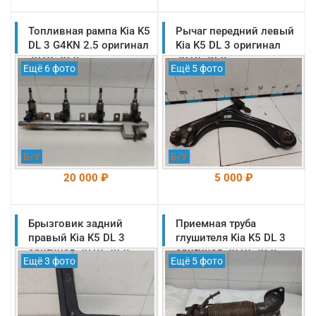
Топливная рампа Kia K5
На складе: Раменское
Рычаг передний левый
На складе: Раменское
-->
-->
DL 3 G4KN 2.5 оригинал
Kia K5 DL 3 оригинал
2019-2025
2019-2025
Ещё 6 фото
Ещё 5 фото
(353042S000)
(54500L1100)
Б/У
Б/У
20 000 ₽
5 000 ₽
Брызговик задний
На складе: Раменское
Приемная труба
На складе: Раменское
-->
-->
правый Kia K5 DL 3
глушителя Kia K5 DL 3
оригинал 2019-2025
оригинал 2019-2025
Ещё 3 фото
Ещё 5 фото
(86842L2000)
(28610L1000)