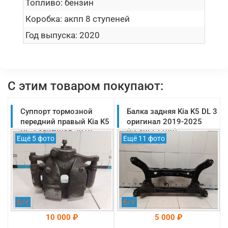
Топливо:
бензин
Коробка:
акпп 8 ступеней
Год выпуска:
2020
С этим товаром покупают:
Суппорт тормозной
Балка задняя Kia K5 DL 3
передний правый Kia K5
оригинал 2019-2025
DL 3 оригинал 2019-
(55405L1100)
Ещё 5 фото
Ещё 11 фото
2025 (58130L2100)
Б/У
Б/У
10 000 ₽
5 000 ₽