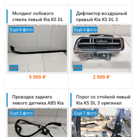
Молдинг лобового
На складе: Раменское
Дефлектор воздушный
На складе: Раменское
-->
-->
стекла левый Kia K5 DL
правый Kia K5 DL 3
3 оригинал 2019-2025
оригинал 2019-2025
Ещё 8 фото
Ещё 4 фото
(99240L3500)
(97490L2000SA1)
Б/У
Б/У
5 000 ₽
2 000 ₽
Проводка заднего
На складе: Раменское
Порог со стойкой левый
На складе: Раменское
-->
-->
левого датчика ABS Kia
Kia K5 DL 3 оригинал
K5 DL 3 оригинал 2019-
2019-2025
Ещё 5 фото
Ещё 7 фото
2025 (59795L0000)
(71312L2D00)