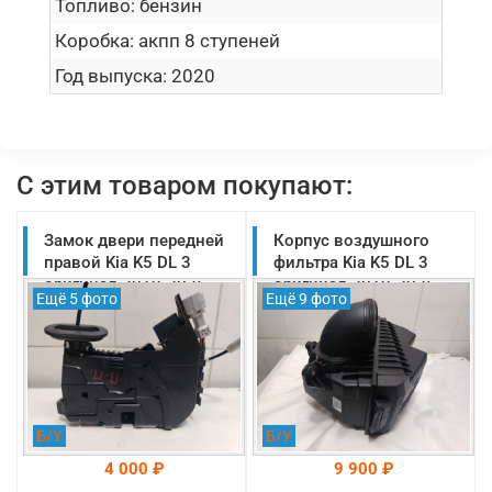
Топливо:
бензин
Коробка:
акпп 8 ступеней
Год выпуска:
2020
С этим товаром покупают:
Замок двери передней
Корпус воздушного
правой Kia K5 DL 3
фильтра Kia K5 DL 3
оригинал 2019-2025
оригинал 2019-2025
Ещё 5 фото
Ещё 9 фото
(81320L2030)
(28110L1200)
Б/У
Б/У
4 000 ₽
9 900 ₽