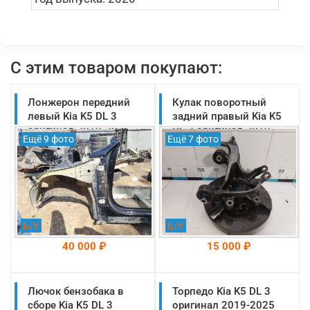
С этим товаром покупают:
Лонжерон передний
Кулак поворотный
левый Kia K5 DL 3
задний правый Kia K5
оригинал 2019-2025
DL 3 оригинал 2019-
Ещё 9 фото
Ещё 7 фото
(64601L2000)
2025 (52711L1000)
Б/У
Б/У
40 000 ₽
15 000 ₽
Лючок бензобака в
На складе: Раменское
Торпедо Kia K5 DL 3
На складе: Раменское
-->
-->
сборе Kia K5 DL 3
оригинал 2019-2025