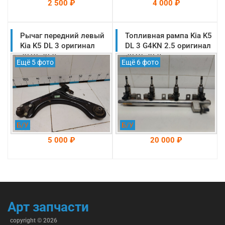
2 500 ₽
4 000 ₽
Рычаг передний левый
На складе: Раменское
Топливная рампа Kia K5
На складе: Раменское
-->
-->
Kia K5 DL 3 оригинал
DL 3 G4KN 2.5 оригинал
2019-2025
2019-2025
Ещё 5 фото
Ещё 6 фото
(54500L1100)
(353042S000)
Б/У
Б/У
5 000 ₽
20 000 ₽
На складе: Раменское
На складе: Раменское
-->
-->
Арт запчасти
copyright © 2026