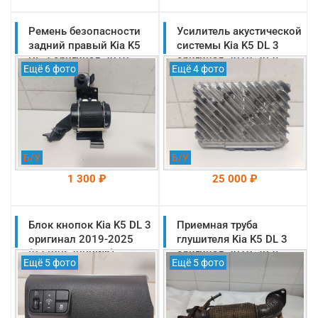
Ремень безопасности
На складе: Раменское
Усилитель акустической
На складе: Раменское
-->
-->
задний правый Kia K5
системы Kia K5 DL 3
DL 3 оригинал 2019-
оригинал 2019-2025
Ещё 6 фото
Ещё 4 фото
2025 (89820L2100WK)
(96370L2200)
Б/У
Б/У
1 300 ₽
25 000 ₽
Блок кнопок Kia K5 DL 3
На складе: Раменское
Приемная труба
На складе: Раменское
-->
-->
оригинал 2019-2025
глушителя Kia K5 DL 3
(93700L2000WK)
оригинал 2019-2025
Ещё 5 фото
Ещё 5 фото
(28610L1000)