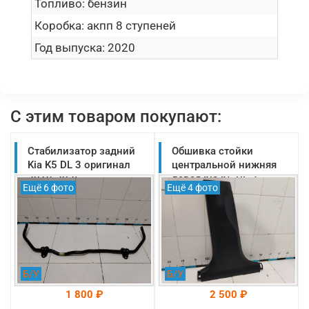
Топливо:
бензин
Коробка:
акпп 8 ступеней
Год выпуска:
2020
С этим товаром покупают:
Стабилизатор задний
Обшивка стойки
Kia K5 DL 3 оригинал
центральной нижняя
2019-2025
левая Kia K5 DL 3
Ещё 6 фото
Ещё 4 фото
(55510L1000)
оригинал 2019-2025
(85835L2000WK)
Б/У
Б/У
1 800 ₽
2 500 ₽