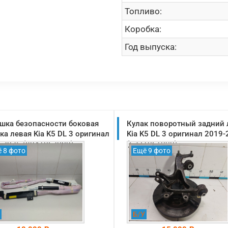
Топливо:
Коробка:
Год выпуска:
шка безопасности боковая
Кулак поворотный задний
ка левая Kia K5 DL 3 оригинал
Kia K5 DL 3 оригинал 2019
-2025 (80410L2000)
(52710L1000)
 8 фото
Ещё 9 фото
Б/У