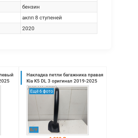
бензин
акпп 8 ступеней
2020
 левый
Накладка петли багажника правая
-2025
Kia K5 DL 3 оригинал 2019-2025
(81021L2000)
Ещё 6 фото
Б/У