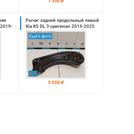
1 300 ₽
няя
Рычаг задний продольный левый
На складе: Раменское
-->
 2019-
Kia K5 DL 3 оригинал 2019-2025
(55270L2200)
Ещё 6 фото
Б/У
3 500 ₽
На складе: Раменское
-->