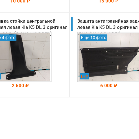
10 000 ₽
15 000 ₽
вка стойки центральной
На складе: Раменское
Защита антигравийная зад
На складе: Раменское
-->
-->
яя левая Kia K5 DL 3 оригинал
левая Kia K5 DL 3 оригинал
-2025 (85835L2000WK)
2025 (84237L1000)
 4 фото
Ещё 10 фото
Б/У
2 500 ₽
6 000 ₽
На складе: Раменское
На складе: Раменское
-->
-->