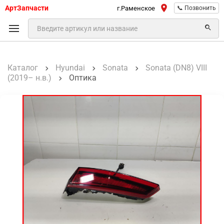
АртЗапчасти
г.Раменское
📞 Позвонить
Каталог
Hyundai
Sonata
Sonata (DN8) VIII
(2019– н.в.)
Оптика