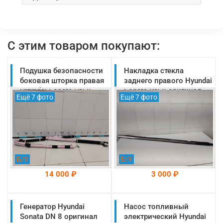
С этим товаром покупают:
Подушка безопасности
Накладка стекла
боковая шторка правая
заднего правого Hyundai
Hyundai Sonata DN 8
Sonata DN 8 оригинал
Ещё 7 фото
Ещё 7 фото
оригинал 2019-2025
2019-2025
(80420L1000)
(83220L1000)
Б/У
Б/У
14 000 ₽
3 000 ₽
Генератор Hyundai
На складе: Раменское
Насос топливный
На складе: Раменское
-->
-->
Sonata DN 8 оригинал
электрический Hyundai