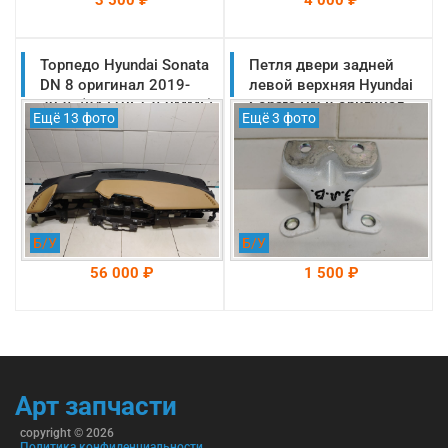
Торпедо Hyundai Sonata
На складе: Раменское
Петля двери задней
На складе: Раменское
-->
-->
DN 8 оригинал 2019-
левой верхняя Hyundai
2025 (84710L1350MMF)
Sonata DN 8 оригинал
Ещё 13 фото
Ещё 3 фото
2019-2025
(794103K000)
Б/У
Б/У
56 000 ₽
1 500 ₽
На складе: Раменское
На складе: Раменское
-->
-->
Арт запчасти
copyright © 2026
Политика конфиденциальности