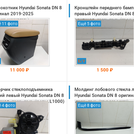
окотник Hyundai Sonata DN 8
Кронштейн переднего бамп
инал 2019-2025
правый Hyundai Sonata DN 
60L1000MMF)
оригинал 2019-2025 (8655
 11 фото
Ещё 5 фото
Б/У
11 000 ₽
1 500 ₽
рчик стеклоподъемника
На складе: Раменское
Молдинг лобового стекла 
На складе: Раменское
-->
-->
ий левый Hyundai Sonata DN 8
Hyundai Sonata DN 8 оригин
инал 2019-2025 (83460L1000)
2019-2025 (86131L1100)
 4 фото
Ещё 8 фото