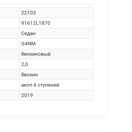
22103
91612L1870
Седан
G4NM
бензиновый
2,0
бензин
акпп 6 ступеней
2019