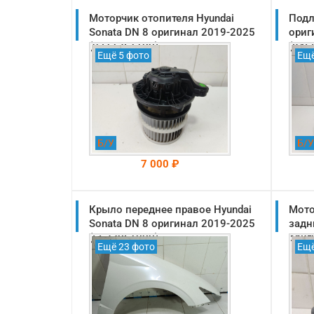
Моторчик отопителя Hyundai
Подл
Sonata DN 8 оригинал 2019-2025
ориг
(97113L1100)
(846
Ещё 5 фото
Ещё
Б/У
Б/У
7 000 ₽
Крыло переднее правое Hyundai
На складе: Раменское
Мото
-->
Sonata DN 8 оригинал 2019-2025
задн
(66320L1000)
ориг
Ещё 23 фото
Ещё