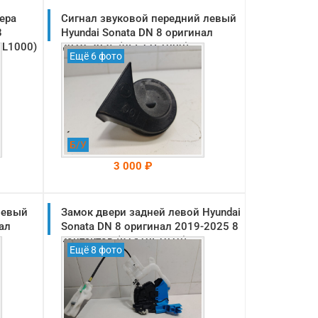
ера
Сигнал звуковой передний левый
8
Hyundai Sonata DN 8 оригинал
2L1000)
2019-2025 (96611L1000)
Ещё 6 фото
Б/У
3 000 ₽
левый
Замок двери задней левой Hyundai
На складе: Раменское
-->
ал
Sonata DN 8 оригинал 2019-2025 8
контактов (81410L1010)
Ещё 8 фото