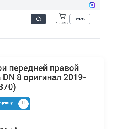
ри передней правой
 DN 8 оригинал 2019-
870)
орзину
кса, д.5