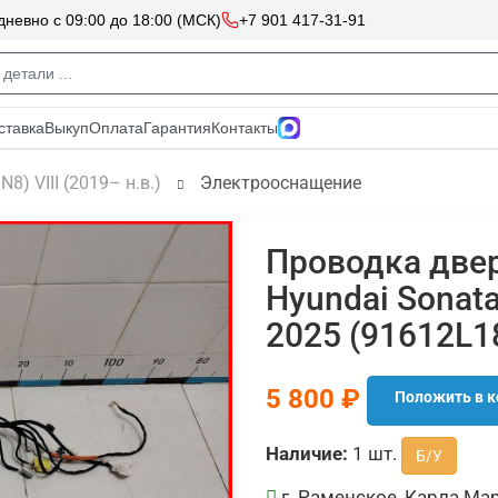
N8) VIII (2019– н.в.)
Электрооснащение
Проводка две
Hyundai Sonata
2025 (91612L1
5 800 ₽
Положить в к
Наличие:
1 шт.
Б/У
г. Раменское, Карла Мар