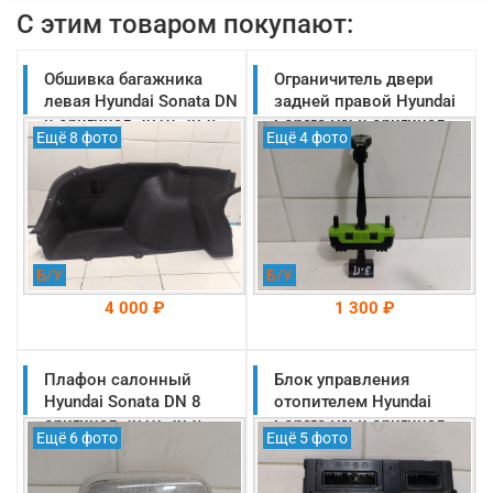
С этим товаром покупают:
Обшивка багажника
Ограничитель двери
левая Hyundai Sonata DN
задней правой Hyundai
8 оригинал 2019-2025
Sonata DN 8 оригинал
Ещё 8 фото
Ещё 4 фото
(85730L1000NNB)
2019-2025
(77990L1000)
Б/У
Б/У
4 000 ₽
1 300 ₽
Плафон салонный
На складе: Раменское
Блок управления
На складе: Раменское
-->
-->
Hyundai Sonata DN 8
отопителем Hyundai
оригинал 2019-2025
Sonata DN 8 оригинал
Ещё 6 фото
Ещё 5 фото
(92850L1000MMH)
2019-2025
(97255L1091)