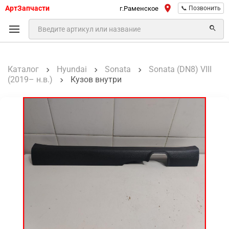
АртЗапчасти
г.Раменское
📞 Позвонить
Каталог
Hyundai
Sonata
Sonata (DN8) VIII
(2019– н.в.)
Кузов внутри