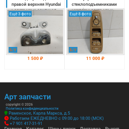
-->
-->
правой верхняя Hyundai
стеклоподъемниками
Sonata DN 8 оригинал
Hyundai Sonata DN 8
Ещё 3 фото
Ещё 8 фото
2019-2025
оригинал 2019-2025
(794203K000)
(93570L1120MMF)
Б/У
Б/У
1 500 ₽
11 000 ₽
На складе: Раменское
На складе: Раменское
-->
-->
Арт запчасти
copyright © 2026
Политика конфиденциальности
Раменское, Карла Маркса, д.5
Работаем ЕЖЕДНЕВНО с 09:00 до 18:00 (МСК)
+7 901 417-31-91
Главная
Каталог
Шины диски
Доставка
Выкуп