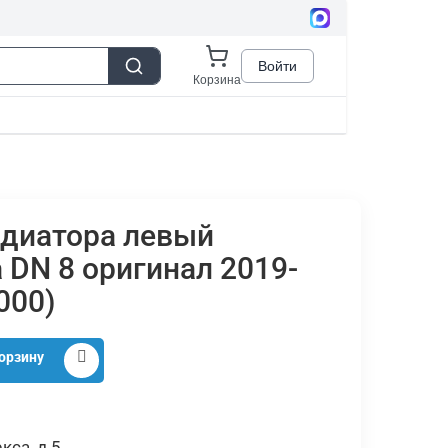
адиатора левый
 DN 8 оригинал 2019-
000)
орзину
кса, д.5