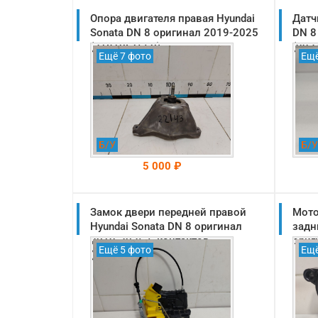
Опора двигателя правая Hyundai
Датч
Sonata DN 8 оригинал 2019-2025
DN 8
(21810L1550)
(993
Ещё 7 фото
Ещё
Б/У
Б/У
5 000 ₽
Замок двери передней правой
На складе: Раменское
Мото
-->
Hyundai Sonata DN 8 оригинал
задн
2019-2025 5 контактов
ориг
Ещё 5 фото
Ещё
(81320L1020)