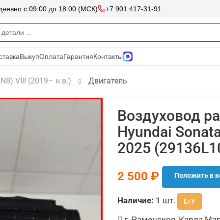
N8) VIII (2019– н.в.)
Двигатель
Воздуховод р
Hyundai Sonata
2025 (29136L1
2 500 ₽
Положить в к
Наличие:
1 шт.
Б/У
г. Раменское, Карла Мар