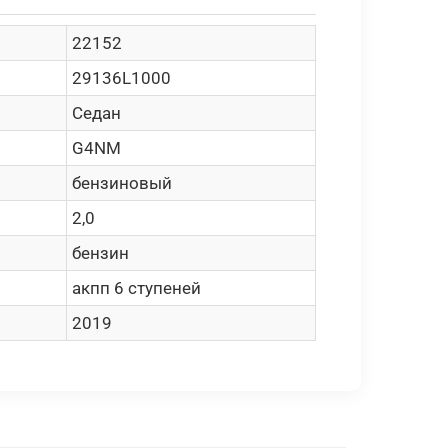
22152
29136L1000
Седан
G4NM
бензиновый
2,0
бензин
акпп 6 ступеней
2019