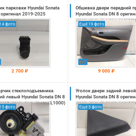
ик парковки Hyundai Sonata
Обшивка двери передней п
 оригинал 2019-2025
Hyundai Sonata DN 8 оригин
10L1000)
2019-2025 (82306L1040MM
 4 фото
Ещё 19 фото
Б/У
2 700 ₽
9 000 ₽
рчик стеклоподъемника
На складе: Раменское
Уголок двери задней левой
На складе: Раменское
-->
-->
ий левый Hyundai Sonata DN 8
Hyundai Sonata DN 8 оригин
инал 2019-2025 (83450L1000)
2019-2025 (83930L1000NN
 5 фото
Ещё 3 фото