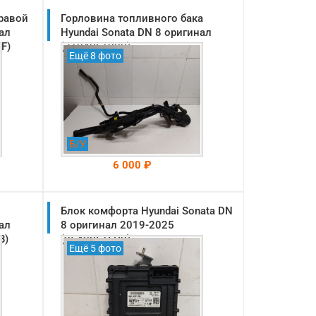
равой
Горловина топливного бака
ал
Hyundai Sonata DN 8 оригинал
F)
(31040L1000)
Ещё 8 фото
Б/У
6 000 ₽
Блок комфорта Hyundai Sonata DN
На складе: Раменское
-->
ал
8 оригинал 2019-2025
B)
(95400L1EP0)
Ещё 5 фото