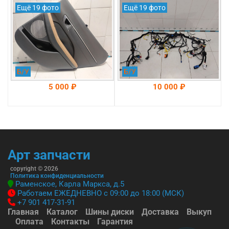
DN 8 оригинал 2019-
оригинал 2019-2025
Ещё 19 фото
Ещё 19 фото
2025 (83306L1040MMF)
(91100L1321)
Б/У
Б/У
5 000 ₽
10 000 ₽
На складе: Раменское
На складе: Раменское
-->
-->
Арт запчасти
copyright © 2026
Политика конфиденциальности
Раменское, Карла Маркса, д.5
Работаем ЕЖЕДНЕВНО с 09:00 до 18:00 (МСК)
+7 901 417-31-91
Главная
Каталог
Шины диски
Доставка
Выкуп
Оплата
Контакты
Гарантия