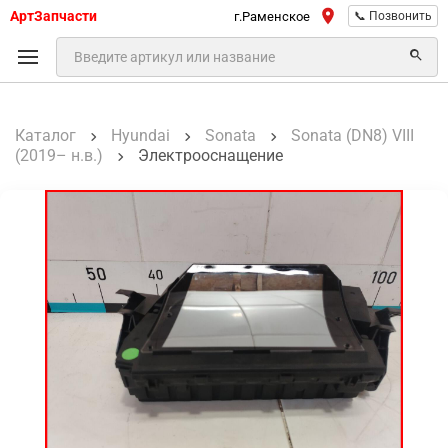
АртЗапчасти
г.Раменское
📞 Позвонить
Каталог
Hyundai
Sonata
Sonata (DN8) VIII
(2019– н.в.)
Электрооснащение