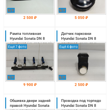
Б/У
Б/У
2 500 ₽
5 050 ₽
Рампа топливная
На складе: Раменское
Датчик парковки
На складе: Раменское
-->
-->
Hyundai Sonata DN 8
Hyundai Sonata DN 8
оригинал (353042J050)
оригинал 2019-2025
Ещё 7 фото
Ещё 4 фото
(99310L1000)
Б/У
Б/У
9 900 ₽
2 500 ₽
Обшивка двери задней
На складе: Раменское
Проводка под торпедо
На складе: Раменское
-->
-->
правой Hyundai Sonata
Hyundai Sonata DN 8