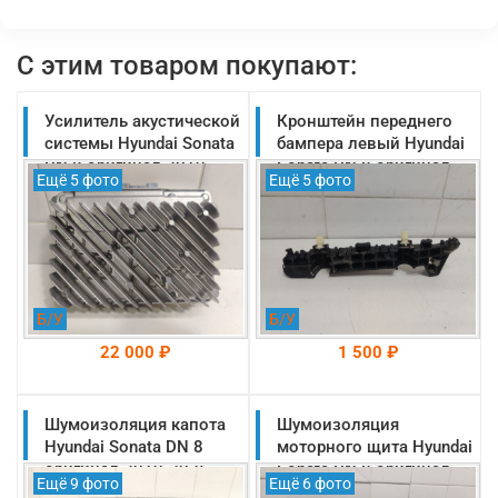
С этим товаром покупают:
Усилитель акустической
Кронштейн переднего
системы Hyundai Sonata
бампера левый Hyundai
DN 8 оригинал 2019-
Sonata DN 8 оригинал
Ещё 5 фото
Ещё 5 фото
2025 (96370L1200)
2019-2025
(86551L1000)
Б/У
Б/У
22 000 ₽
1 500 ₽
Шумоизоляция капота
На складе: Раменское
Шумоизоляция
На складе: Раменское
-->
-->
Hyundai Sonata DN 8
моторного щита Hyundai
оригинал 2019-2025
Sonata DN 8 оригинал
Ещё 9 фото
Ещё 6 фото
(81125L1000)
2019-2025