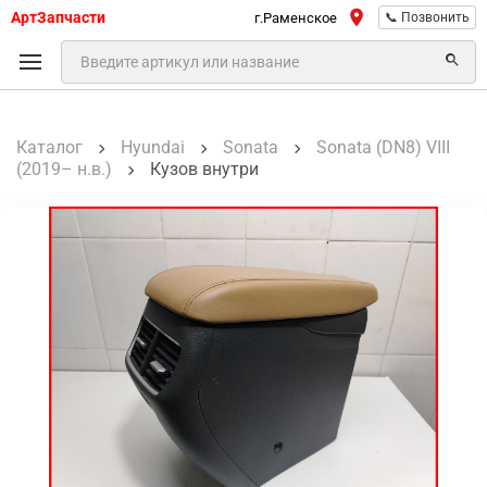
АртЗапчасти
г.Раменское
📞 Позвонить
Каталог
Hyundai
Sonata
Sonata (DN8) VIII
(2019– н.в.)
Кузов внутри