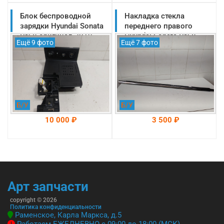
Блок беспроводной
На складе: Раменское
Накладка стекла
На складе: Раменское
-->
-->
зарядки Hyundai Sonata
переднего правого
DN 8 оригинал 2019-
Hyundai Sonata DN 8
Ещё 9 фото
Ещё 7 фото
2025 (95560L1000)
оригинал 2019-2025
(82220L1000)
Б/У
Б/У
10 000 ₽
3 500 ₽
На складе: Раменское
На складе: Раменское
-->
-->
Арт запчасти
copyright © 2026
Политика конфиденциальности
Раменское, Карла Маркса, д.5
Работаем ЕЖЕДНЕВНО с 09:00 до 18:00 (МСК)