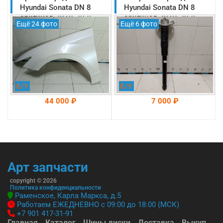
-->
-->
Hyundai Sonata DN 8
Hyundai Sonata DN 8
оригинал 2019-2025
оригинал 2019-2025
Ещё 24 фото
Ещё 6 фото
(66310L1000)
(55307L1000)
Б/У
Б/У
44 000 ₽
7 000 ₽
На складе: Раменское
На складе: Раменское
-->
-->
Арт запчасти
copyright © 2026
Политика конфиденциальности
Раменское, Карла Маркса, д.5
Работаем ЕЖЕДНЕВНО с 09:00 до 18:00 (МСК)
+7 901 417-31-91
Главная
Каталог
Шины диски
Доставка
Выкуп