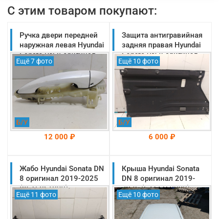
С этим товаром покупают:
Ручка двери передней
Защита антигравийная
наружная левая Hyundai
задняя правая Hyundai
Sonata DN 8 оригинал
Sonata DN 8 оригинал
Ещё 7 фото
Ещё 10 фото
2019-2025
2019-2025
(82651L1220)
(84247L1000)
Б/У
Б/У
12 000 ₽
6 000 ₽
Жабо Hyundai Sonata DN
На складе: Раменское
Крыша Hyundai Sonata
На складе: Раменское
-->
-->
8 оригинал 2019-2025
DN 8 оригинал 2019-
(86150L1000)
2025 (67111L0000)
Ещё 11 фото
Ещё 10 фото