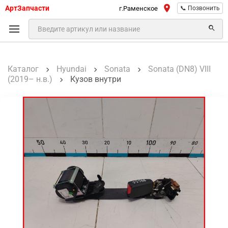
АртЗапчасти
г.Раменское
📞 Позвонить
Каталог
Hyundai
Sonata
Sonata (DN8) VIII
(2019– н.в.)
Кузов внутри