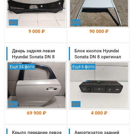
Б/У
Б/У
9 000 ₽
90 000 ₽
Дверь задняя левая
На складе: Раменское
Блок кнопок Hyundai
На складе: Раменское
-->
-->
Hyundai Sonata DN 8
Sonata DN 8 оригинал
оригинал 2019-2025
2019-2025
Ещё 34 фото
Ещё 6 фото
(77003L1010)
(93700L1020YTH)
Б/У
Б/У
69 900 ₽
4 000 ₽
Крыло переднее левое
На складе: Раменское
Амортизатор задний
На складе: Раменское