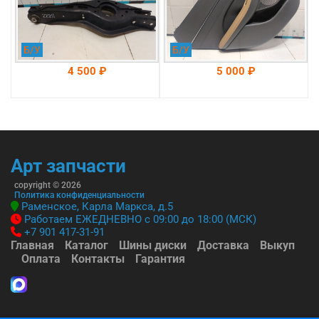
Б/У
Б/У
4 500 ₽
5 000 ₽
На складе: Раменское
На складе: Раменское
-->
-->
Арт запчасти
copyright © 2026
Политика конфиденциальности
Раменское, Карла Маркса, д.5
Работаем ЕЖЕДНЕВНО с 09:00 до 18:00 (МСК)
+7 901 417-31-91
Главная
Каталог
Шины диски
Доставка
Выкуп
Оплата
Контакты
Гарантия