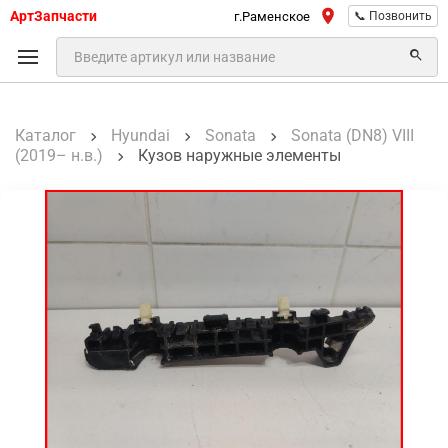
АртЗапчасти
г.Раменское
📞 Позвонить
Каталог
Hyundai
Sonata
Sonata (DN8) VIII
(2019– н.в.)
Кузов наружные элементы