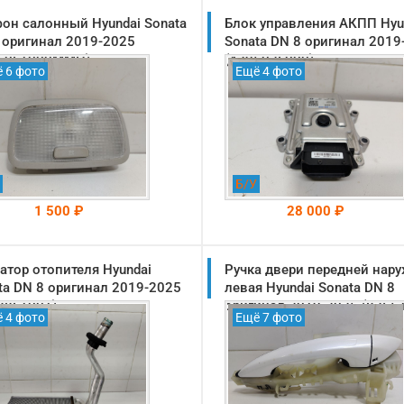
он салонный Hyundai Sonata
Блок управления АКПП Hyu
 оригинал 2019-2025
Sonata DN 8 оригинал 2019
850L1000MMH)
(429502F000)
 6 фото
Ещё 4 фото
Б/У
1 500 ₽
28 000 ₽
атор отопителя Hyundai
На складе: Раменское
Ручка двери передней нар
На складе: Раменское
-->
-->
ta DN 8 оригинал 2019-2025
левая Hyundai Sonata DN 8
38L1001)
оригинал 2019-2025 (8265
 4 фото
Ещё 7 фото