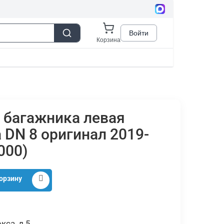
 багажника левая
 DN 8 оригинал 2019-
000)
орзину
кса, д.5