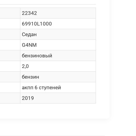
22342
69910L1000
Седан
G4NM
бензиновый
2,0
бензин
акпп 6 ступеней
2019