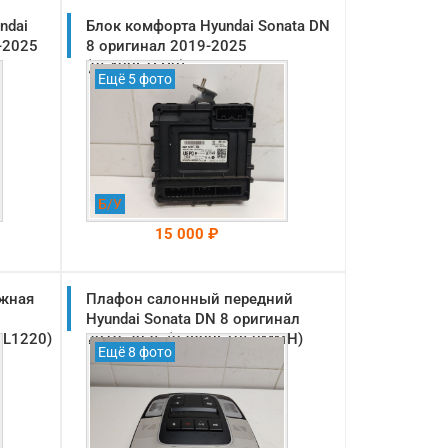
ndai
Блок комфорта Hyundai Sonata DN
-2025
8 оригинал 2019-2025
(95400L1EP0)
Ещё 5 фото
Б/У
15 000 ₽
ужная
Плафон салонный передний
На складе: Раменское
-->
Hyundai Sonata DN 8 оригинал
1L1220)
2019-2025 (92800L1050MMH)
Ещё 8 фото