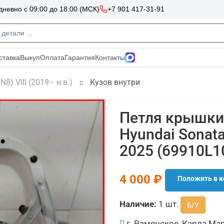
N8) VIII (2019– н.в.)
Кузов внутри
Петля крышки
Hyundai Sonata
2025 (69910L1
4 000 ₽
Положить в к
Наличие:
1 шт.
Б/У
г. Раменское, Карла Мар