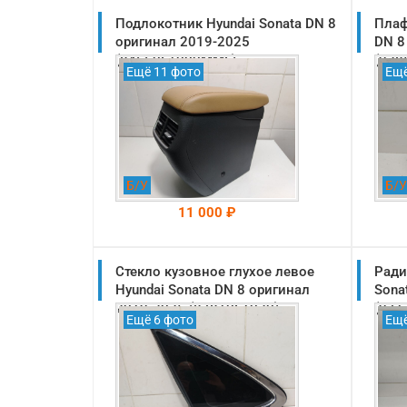
Подлокотник Hyundai Sonata DN 8
Плаф
оригинал 2019-2025
DN 8
(84660L1000MMF)
(92
Ещё 11 фото
Ещё
Б/У
Б/У
11 000 ₽
Стекло кузовное глухое левое
На складе: Раменское
Ради
-->
Hyundai Sonata DN 8 оригинал
Sona
2019-2025 (87810L1020)
(971
Ещё 6 фото
Ещё