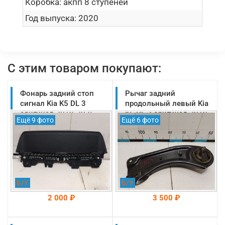
Коробка:
акпп 8 ступеней
Год выпуска:
2020
С этим товаром покупают:
Фонарь задний стоп
Рычаг задний
сигнал Kia K5 DL 3
продольный левый Kia
оригинал 2019-2025
K5 DL 3 оригинал 2019-
Ещё 9 фото
Ещё 6 фото
(92700L2000)
2025 (55270L2200)
Б/У
Б/У
2 000 ₽
3 500 ₽