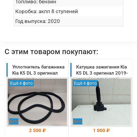
Топливо:
бензин
Коробка:
акпп 8 ступеней
Год выпуска:
2020
С этим товаром покупают:
Уплотнитель багажника
Катушка зажигания Kia
Kia K5 DL 3 оригинал
K5 DL 3 оригинал 2019-
2019-2025
2025 (273002E000)
Ещё 4 фото
Ещё 4 фото
(81061L2000)
Б/У
Б/У
2 500 ₽
1 000 ₽