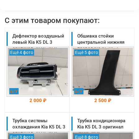
С этим товаром покупают:
Дефлектор воздушный
Обшивка стойки
левый Kia K5 DL 3
центральной нижняя
оригинал 2019-2025
правая Kia K5 DL 3
Ещё 4 фото
Ещё 5 фото
(97480L2000SA1)
оригинал 2019-2025
(85845L2000WK)
Б/У
Б/У
2 000 ₽
2 500 ₽
Трубка системы
На складе: Раменское
Трубка кондиционера
На складе: Раменское
-->
-->
охлаждения Kia K5 DL 3
Kia K5 DL 3 оригинал
оригинал 2019-2025
2019-2025
Ещё 3 фото
Ещё 8 фото