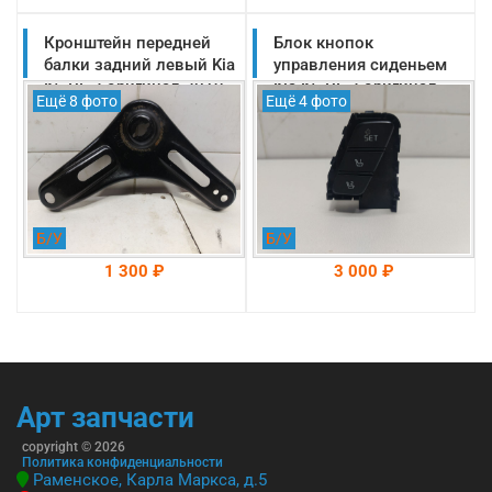
Кронштейн передней
На складе: Раменское
Блок кнопок
На складе: Раменское
-->
-->
балки задний левый Kia
управления сиденьем
K5 DL 3 оригинал 2019-
Kia K5 DL 3 оригинал
Ещё 8 фото
Ещё 4 фото
2025 (62470L2000)
2019-2025
(93250L2000)
Б/У
Б/У
1 300 ₽
3 000 ₽
На складе: Раменское
На складе: Раменское
-->
-->
Арт запчасти
copyright © 2026
Политика конфиденциальности
Раменское, Карла Маркса, д.5