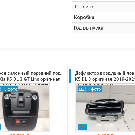
Топливо:
Коробка:
Год выпуска:
он салонный передний под
Дефлектор воздушный лев
Kia K5 DL 3 GT Line оригинал
K5 DL 3 оригинал 2019-202
-2025 (92810L2120WK)
(97480L2000SA1)
 10 фото
Ещё 4 фото
Б/У