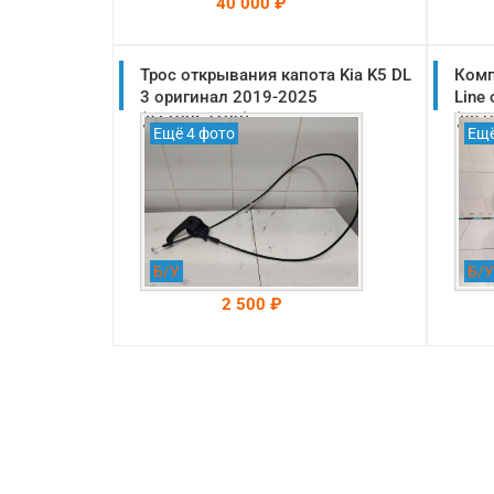
40 000 ₽
Трос открывания капота Kia K5 DL
На складе: Раменское
Комп
-->
3 оригинал 2019-2025
Line
(81190L2100)
(881
Ещё 4 фото
Ещё
Б/У
Б/У
2 500 ₽
На складе: Раменское
-->