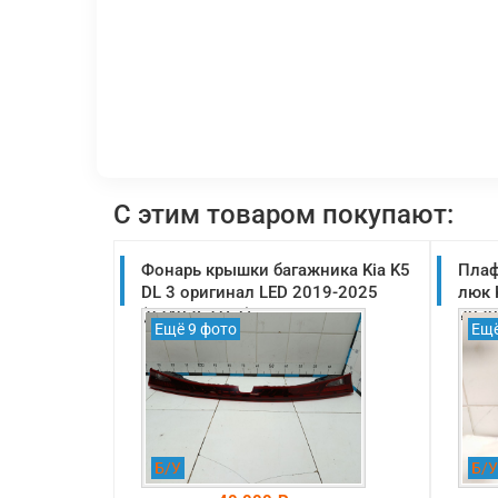
С этим товаром покупают:
Фонарь крышки багажника Kia K5
Плаф
DL 3 оригинал LED 2019-2025
люк 
(92403L2161)
2020
Ещё 9 фото
Ещё
Б/У
Б/У