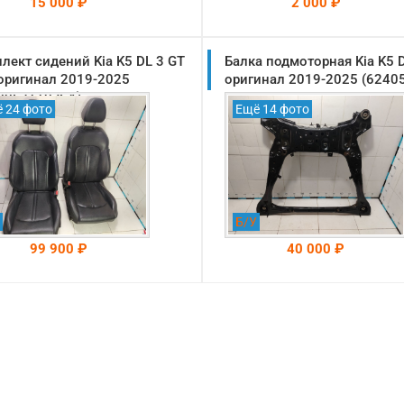
15 000 ₽
2 000 ₽
лект сидений Kia K5 DL 3 GT
На складе: Раменское
Балка подмоторная Kia K5 
На складе: Раменское
-->
-->
 оригинал 2019-2025
оригинал 2019-2025 (6240
00L2110JSA)
 24 фото
Ещё 14 фото
Б/У
99 900 ₽
40 000 ₽
На складе: Раменское
На складе: Раменское
-->
-->