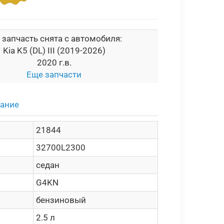
 запчасть снята с автомобиля:
Kia K5 (DL) III (2019-2026)
2020 г.в.
Еще запчасти
сание
21844
32700L2300
седан
G4KN
бензиновый
2.5 л