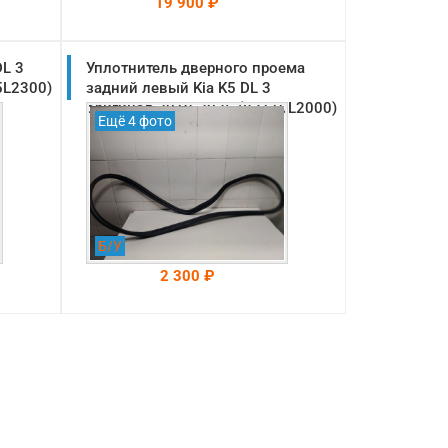
19 900 ₽
DL 3
Уплотнитель дверного проема
На складе: Раменское
-->
5L2300)
задний левый Kia K5 DL 3
оригинал 2019-2025 (83110L2000)
Ещё 4 фото
Б/У
2 300 ₽
На складе: Раменское
-->