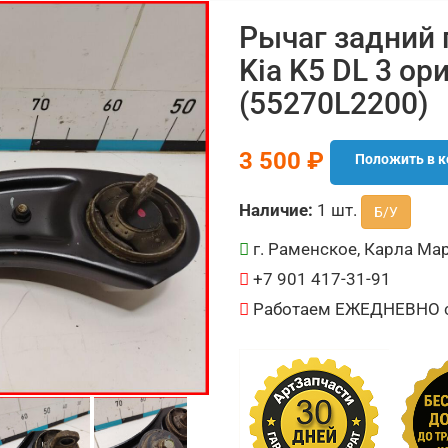
Рычаг задний
Kia K5 DL 3 ор
(55270L2200)
3 500 ₽
Положить в к
Наличие:
1 шт.
Б/У
г. Раменское, Карла Мар
+7 901 417-31-91
Работаем ЕЖЕДНЕВНО с 