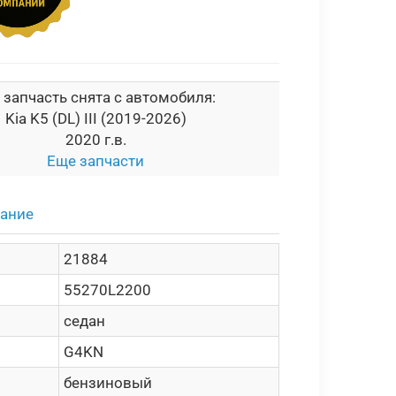
 запчасть снята с автомобиля:
Kia K5 (DL) III (2019-2026)
2020 г.в.
Еще запчасти
сание
21884
55270L2200
седан
G4KN
бензиновый