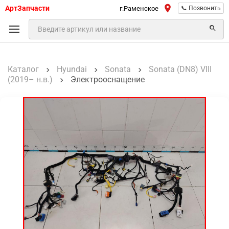
АртЗапчасти
г.Раменское
📞 Позвонить
Каталог
Hyundai
Sonata
Sonata (DN8) VIII
(2019– н.в.)
Электрооснащение