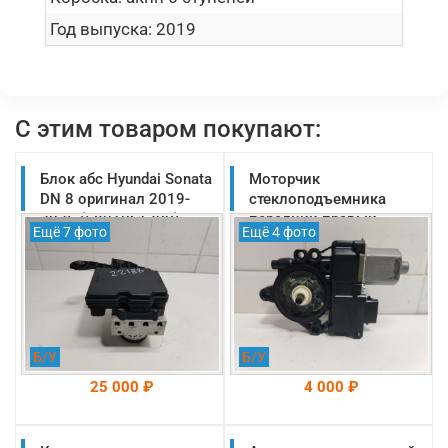
Год выпуска:
2019
С этим товаром покупают:
Блок абс Hyundai Sonata
Моторчик
DN 8 оригинал 2019-
стеклоподъемника
2025 (58910L1300)
передний правый
Ещё 7 фото
Ещё 4 фото
Hyundai Sonata DN 8
оригинал 2019-2025
(82460L1010)
Б/У
Б/У
25 000 ₽
4 000 ₽